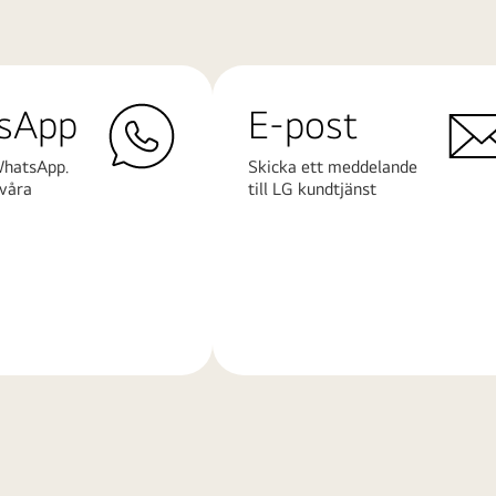
sApp
E-post
WhatsApp.
Skicka ett meddelande
våra
till LG kundtjänst
Läs
mer