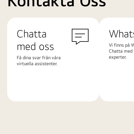
Kontakta Oss
Chatta
What
med oss
Vi finns på 
Chatta med 
experter.
Få dina svar från våra
virtuella assistenter.
Läs
Läs
mer
mer