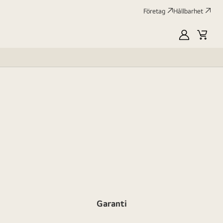
Företag
Hållbarhet
MyLG
Kundv
profile
Garanti