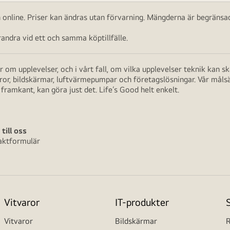
ch online. Priser kan ändras utan förvarning. Mängderna är begränsad
ndra vid ett och samma köptillfälle.
 om upplevelser, och i vårt fall, om vilka upplevelser teknik kan 
aror, bildskärmar, luftvärmepumpar och företagslösningar. Vår måls
framkant, kan göra just det. Life’s Good helt enkelt.
 till oss
aktformulär
Vitvaror
IT-produkter
Vitvaror
Bildskärmar
R