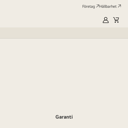
Företag
Hållbarhet
MyLG
Kundv
profile
Garanti