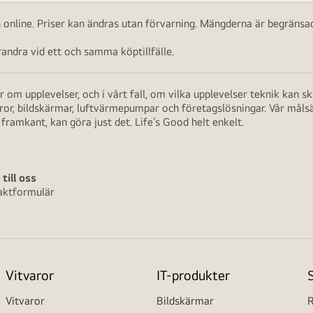
ch online. Priser kan ändras utan förvarning. Mängderna är begränsad
ndra vid ett och samma köptillfälle.
 om upplevelser, och i vårt fall, om vilka upplevelser teknik kan 
aror, bildskärmar, luftvärmepumpar och företagslösningar. Vår måls
framkant, kan göra just det. Life’s Good helt enkelt.
 till oss
aktformulär
Vitvaror
IT-produkter
Vitvaror
Bildskärmar
R