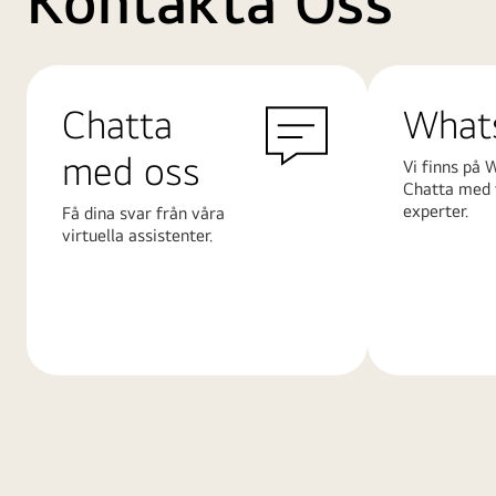
Kontakta Oss
Chatta
What
med oss
Vi finns på 
Chatta med 
experter.
Få dina svar från våra
virtuella assistenter.
Läs
Läs
mer
mer