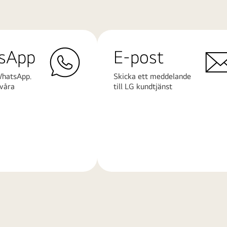
sApp
E-post
WhatsApp.
Skicka ett meddelande
våra
till LG kundtjänst
Läs
mer