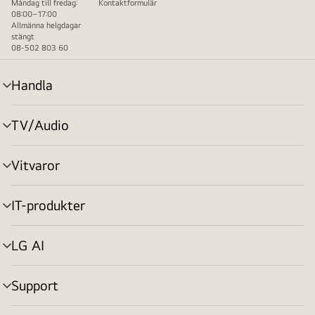
Måndag till fredag:
Kontaktformulär
08:00–17:00
Allmänna helgdagar
stängt
08-502 803 60
Handla
menyväxling
TV/Audio
menyväxling
Vitvaror
menyväxling
IT-produkter
menyväxling
LG AI
menyväxling
Support
menyväxling