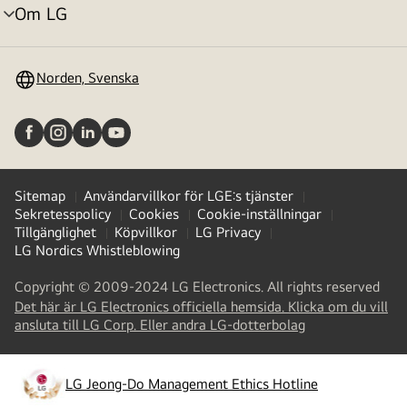
Om LG
menyväxling
Norden, Svenska
Sitemap
Användarvillkor för LGE:s tjänster
Sekretesspolicy
Cookies
Cookie-inställningar
Tillgänglighet
Köpvillkor
LG Privacy
LG Nordics Whistleblowing
Copyright © 2009-2024 LG Electronics. All rights reserved
Det här är LG Electronics officiella hemsida. Klicka om du vill
(
opens
ansluta till LG Corp. Eller andra LG-dotterbolag
in
a
new
LG Jeong-Do Management Ethics Hotline
(
opens
tab
)