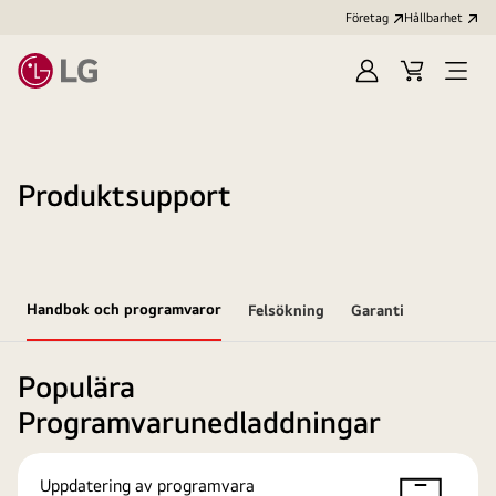
Företag
Hållbarhet
Logga
Kundvagn
Öppn
in
meny
Produktsupport
Handbok och programvaror
Felsökning
Garanti
Populära
Programvarunedladdningar
Uppdatering av programvara