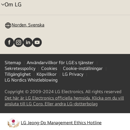
Om LG
menyväxling
Norden, Svenska
Sitemap
Användarvillkor för LGE:s tjänster
Sekretesspolicy
Cookies
Cookie-inställningar
Tillgänglighet
Köpvillkor
LG Privacy
LG Nordics Whistleblowing
Copyright © 2009-2024 LG Electronics. All rights reserved
Det här är LG Electronics officiella hemsida. Klicka om du vill
(
opens
ansluta till LG Corp. Eller andra LG-dotterbolag
in
a
new
LG Jeong-Do Management Ethics Hotline
(
opens
tab
)