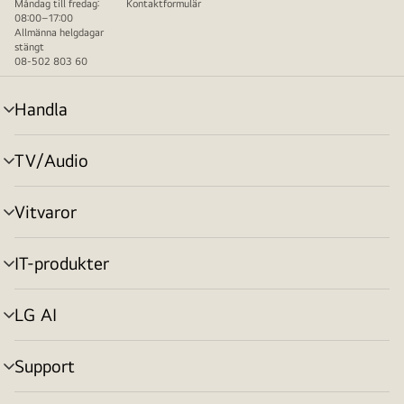
Måndag till fredag:
Kontaktformulär
08:00–17:00
Allmänna helgdagar
stängt
08-502 803 60
Handla
menyväxling
TV/Audio
menyväxling
Vitvaror
menyväxling
IT-produkter
menyväxling
LG AI
menyväxling
Support
menyväxling