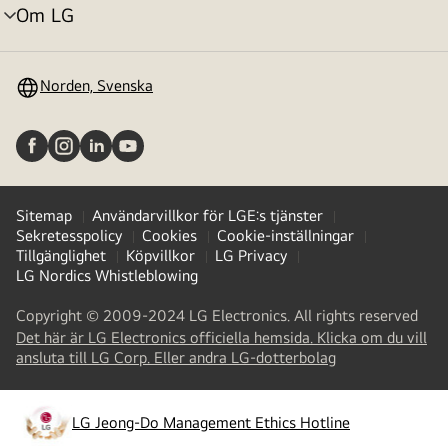
Om LG
menyväxling
Norden, Svenska
Sitemap
Användarvillkor för LGE:s tjänster
Sekretesspolicy
Cookies
Cookie-inställningar
Tillgänglighet
Köpvillkor
LG Privacy
LG Nordics Whistleblowing
Copyright © 2009-2024 LG Electronics. All rights reserved
Det här är LG Electronics officiella hemsida. Klicka om du vill
(
opens
ansluta till LG Corp. Eller andra LG-dotterbolag
in
a
new
LG Jeong-Do Management Ethics Hotline
(
opens
tab
)