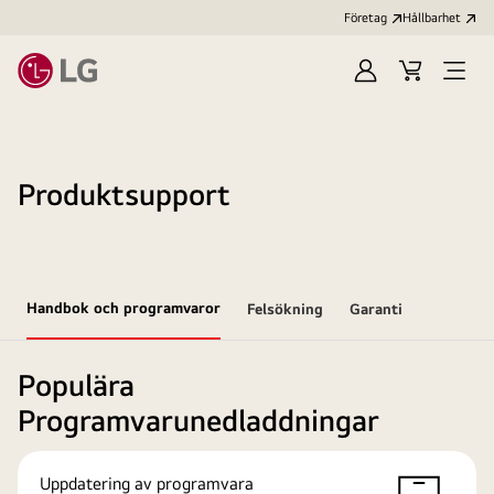
Företag
Hållbarhet
Logga
Kundvagn
Öppn
in
meny
Produktsupport
Handbok och programvaror
Felsökning
Garanti
Populära
Programvarunedladdningar
Uppdatering av programvara