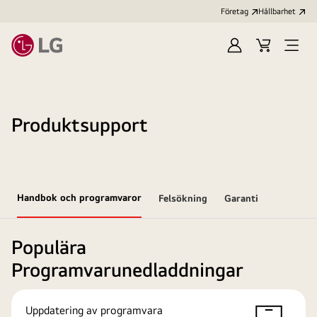
Företag
Hållbarhet
Logga
Kundvagn
Öppn
in
meny
Produktsupport
Handbok och programvaror
Felsökning
Garanti
Populära
Programvarunedladdningar
Uppdatering av programvara