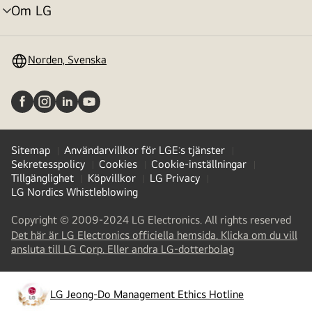
Om LG
menyväxling
Norden, Svenska
Sitemap
Användarvillkor för LGE:s tjänster
Sekretesspolicy
Cookies
Cookie-inställningar
Tillgänglighet
Köpvillkor
LG Privacy
LG Nordics Whistleblowing
Copyright © 2009-2024 LG Electronics. All rights reserved
Det här är LG Electronics officiella hemsida. Klicka om du vill
(
opens
ansluta till LG Corp. Eller andra LG-dotterbolag
in
a
new
LG Jeong-Do Management Ethics Hotline
(
opens
tab
)