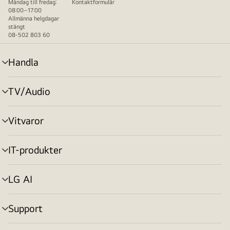
Måndag till fredag:
Kontaktformulär
08:00–17:00
Allmänna helgdagar
stängt
08-502 803 60
Handla
menyväxling
TV/Audio
menyväxling
Vitvaror
menyväxling
IT-produkter
menyväxling
LG AI
menyväxling
Support
menyväxling