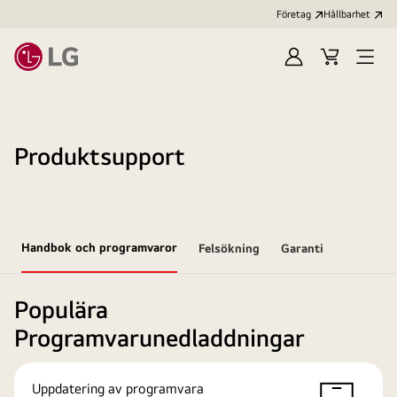
Företag
Hållbarhet
Logga
Kundvagn
Öppn
in
meny
Produktsupport
Handbok och programvaror
Felsökning
Garanti
Populära
Programvarunedladdningar
Uppdatering av programvara