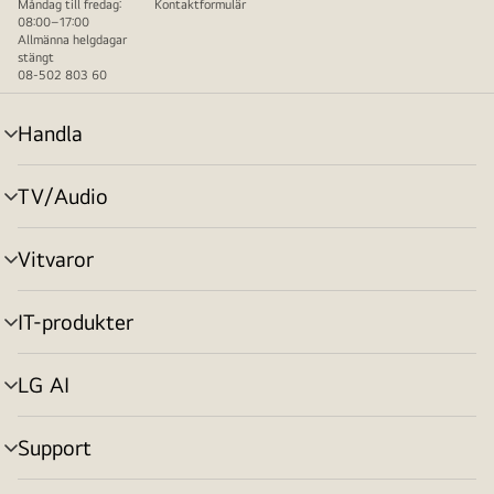
Måndag till fredag:
Kontaktformulär
08:00–17:00
Allmänna helgdagar
stängt
08-502 803 60
Handla
menyväxling
TV/Audio
menyväxling
Vitvaror
menyväxling
IT-produkter
menyväxling
LG AI
menyväxling
Support
menyväxling