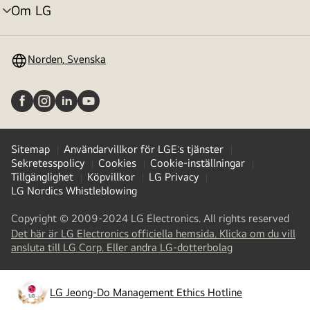
Om LG
menyväxling
Norden, Svenska
Sitemap
Användarvillkor för LGE:s tjänster
Sekretesspolicy
Cookies
Cookie-inställningar
Tillgänglighet
Köpvillkor
LG Privacy
LG Nordics Whistleblowing
Copyright © 2009-2024 LG Electronics. All rights reserved
Det här är LG Electronics officiella hemsida. Klicka om du vill
(
opens
ansluta till LG Corp. Eller andra LG-dotterbolag
in
a
new
LG Jeong-Do Management Ethics Hotline
(
opens
tab
)