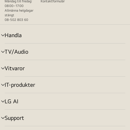
Måndag till fredag:
Kontaktformulär
08:00–17:00
Allmänna helgdagar
stängt
08-502 803 60
Handla
menyväxling
TV/Audio
menyväxling
Vitvaror
menyväxling
IT-produkter
menyväxling
LG AI
menyväxling
Support
menyväxling