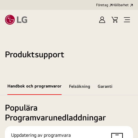
Företag
Hållbarhet
Logga
Kundvagn
Öppn
in
meny
Produktsupport
Handbok och programvaror
Felsökning
Garanti
Populära
Programvarunedladdningar
Uppdatering av programvara