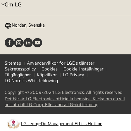
Om LG
menyväxling
Norden, Svenska
Sitemap
Användarvillkor för LGE:s tjänster
Sekretesspolicy
Cookies
Cookie-inställningar
Tillgänglighet
Köpvillkor
LG Privacy
LG Nordics Whistleblowing
Copyright © 2009-2024 LG Electronics. All rights reserved
Det här är LG Electronics officiella hemsida. Klicka om du vill
(
opens
ansluta till LG Corp. Eller andra LG-dotterbolag
in
a
new
LG Jeong-Do Management Ethics Hotline
(
opens
tab
)