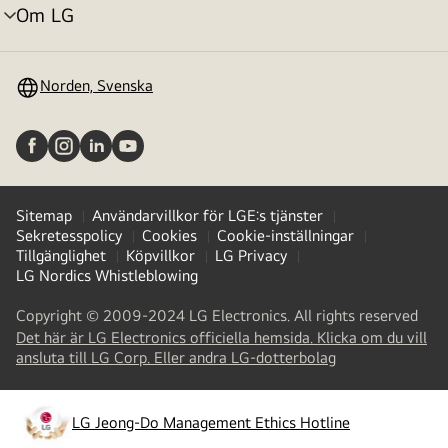
Om LG
menyväxling
Norden, Svenska
Sitemap
Användarvillkor för LGE:s tjänster
Sekretesspolicy
Cookies
Cookie-inställningar
Tillgänglighet
Köpvillkor
LG Privacy
LG Nordics Whistleblowing
Copyright © 2009-2024 LG Electronics. All rights reserved
Det här är LG Electronics officiella hemsida. Klicka om du vill
(
opens
ansluta till LG Corp. Eller andra LG-dotterbolag
in
a
new
LG Jeong-Do Management Ethics Hotline
(
opens
tab
)