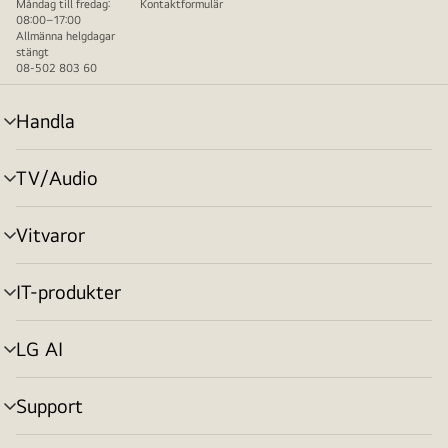
Måndag till fredag:
Kontaktformulär
08:00–17:00
Allmänna helgdagar
stängt
08-502 803 60
Handla
menyväxling
TV/Audio
menyväxling
Vitvaror
menyväxling
IT-produkter
menyväxling
LG AI
menyväxling
Support
menyväxling