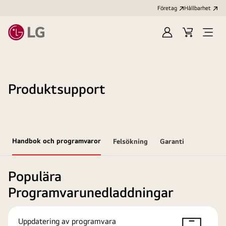
Företag
Hållbarhet
Logga
Kundvagn
Öppn
in
meny
Produktsupport
Handbok och programvaror
Felsökning
Garanti
Populära
Programvarunedladdningar
Uppdatering av programvara