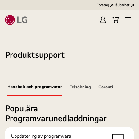
Företag
Hållbarhet
Logga
Kundvagn
Öppn
in
meny
Produktsupport
Handbok och programvaror
Felsökning
Garanti
Populära
Programvarunedladdningar
Uppdatering av programvara