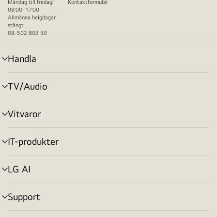
Måndag till fredag:
Kontaktformulär
08:00–17:00
Allmänna helgdagar
stängt
08-502 803 60
Handla
menyväxling
TV/Audio
menyväxling
Vitvaror
menyväxling
IT-produkter
menyväxling
LG AI
menyväxling
Support
menyväxling