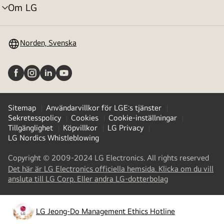
Om LG
menyväxling
Norden, Svenska
Sitemap
Användarvillkor för LGE:s tjänster
Sekretesspolicy
Cookies
Cookie-inställningar
Tillgänglighet
Köpvillkor
LG Privacy
LG Nordics Whistleblowing
Copyright © 2009-2024 LG Electronics. All rights reserved
Det här är LG Electronics officiella hemsida. Klicka om du vill
(
opens
ansluta till LG Corp. Eller andra LG-dotterbolag
in
a
new
LG Jeong-Do Management Ethics Hotline
(
opens
tab
)