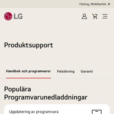
Företag
Hållbarhet
Logga
Kundvagn
Öppn
in
meny
Produktsupport
Handbok och programvaror
Felsökning
Garanti
Populära
Programvarunedladdningar
Uppdatering av programvara