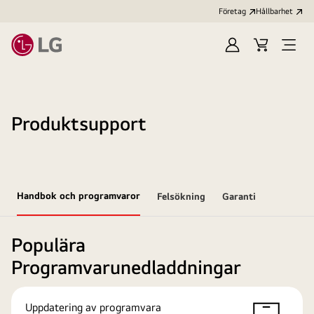
Företag
Hållbarhet
Logga
Kundvagn
Öppn
in
meny
Produktsupport
Handbok och programvaror
Felsökning
Garanti
Populära
Programvarunedladdningar
Uppdatering av programvara