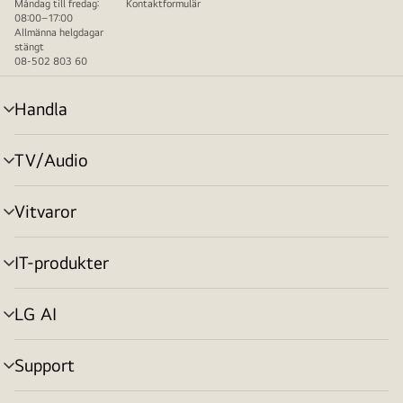
Måndag till fredag:
Kontaktformulär
08:00–17:00
Allmänna helgdagar
stängt
08-502 803 60
Handla
menyväxling
TV/Audio
menyväxling
Vitvaror
menyväxling
IT-produkter
menyväxling
LG AI
menyväxling
Support
menyväxling