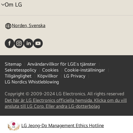
Om LG
menyväxling
Norden, Svenska
Sitemap
Användarvillkor för LGE:s tjänster
Sekretesspolicy
Cookies
Cookie-inställningar
Tillgänglighet
Köpvillkor
LG Privacy
LG Nordics Whistleblowing
Copyright © 2009-2024 LG Electronics. All rights reserved
Det här är LG Electronics officiella hemsida. Klicka om du vill
(
opens
ansluta till LG Corp. Eller andra LG-dotterbolag
in
a
new
LG Jeong-Do Management Ethics Hotline
(
opens
tab
)