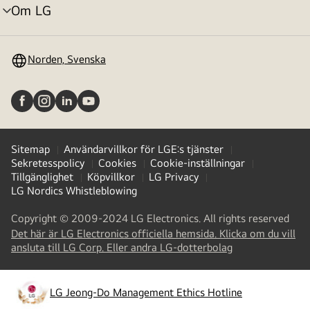
Om LG
menyväxling
Norden, Svenska
Sitemap
Användarvillkor för LGE:s tjänster
Sekretesspolicy
Cookies
Cookie-inställningar
Tillgänglighet
Köpvillkor
LG Privacy
LG Nordics Whistleblowing
Copyright © 2009-2024 LG Electronics. All rights reserved
Det här är LG Electronics officiella hemsida. Klicka om du vill
(
opens
ansluta till LG Corp. Eller andra LG-dotterbolag
in
a
new
LG Jeong-Do Management Ethics Hotline
(
opens
tab
)