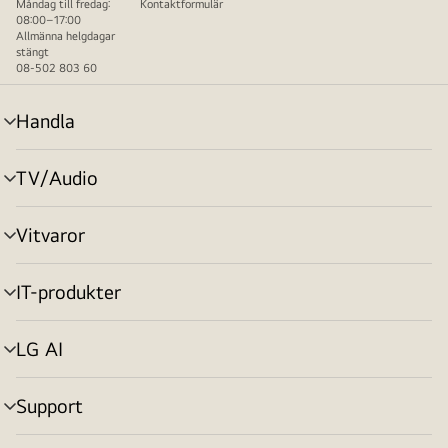
Måndag till fredag:
Kontaktformulär
08:00–17:00
Allmänna helgdagar
stängt
08-502 803 60
Handla
menyväxling
TV/Audio
menyväxling
Vitvaror
menyväxling
IT-produkter
menyväxling
LG AI
menyväxling
Support
menyväxling