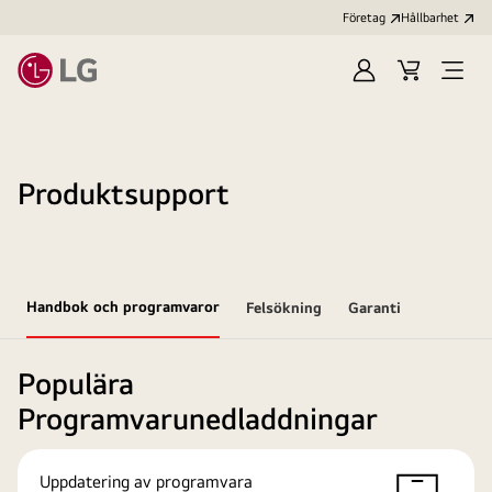
Företag
Hållbarhet
Logga
Kundvagn
Öppn
in
meny
Produktsupport
Handbok och programvaror
Felsökning
Garanti
Populära
Programvarunedladdningar
Uppdatering av programvara