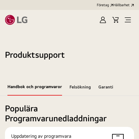
Företag
Hållbarhet
Logga
Kundvagn
Öppn
in
meny
Produktsupport
Handbok och programvaror
Felsökning
Garanti
Populära
Programvarunedladdningar
Uppdatering av programvara