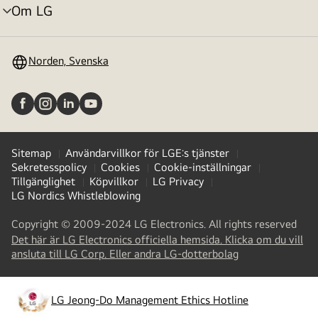
Om LG
menyväxling
Norden, Svenska
Sitemap
Användarvillkor för LGE:s tjänster
Sekretesspolicy
Cookies
Cookie-inställningar
Tillgänglighet
Köpvillkor
LG Privacy
LG Nordics Whistleblowing
Copyright © 2009-2024 LG Electronics. All rights reserved
Det här är LG Electronics officiella hemsida. Klicka om du vill
(
opens
ansluta till LG Corp. Eller andra LG-dotterbolag
in
a
new
LG Jeong-Do Management Ethics Hotline
(
opens
tab
)