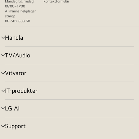
Måndag till fredag:
Kontaktformulär
08:00–17:00
Allmänna helgdagar
stängt
08-502 803 60
Handla
menyväxling
TV/Audio
menyväxling
Vitvaror
menyväxling
IT-produkter
menyväxling
LG AI
menyväxling
Support
menyväxling