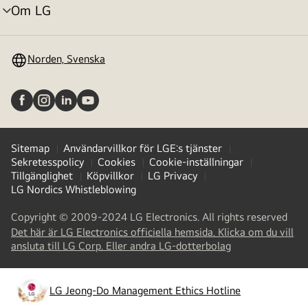
Om LG
menyväxling
Norden, Svenska
Sitemap
Användarvillkor för LGE:s tjänster
Sekretesspolicy
Cookies
Cookie-inställningar
Tillgänglighet
Köpvillkor
LG Privacy
LG Nordics Whistleblowing
Copyright © 2009-2024 LG Electronics. All rights reserved
Det här är LG Electronics officiella hemsida. Klicka om du vill
(
opens
ansluta till LG Corp. Eller andra LG-dotterbolag
in
a
new
LG Jeong-Do Management Ethics Hotline
(
opens
tab
)