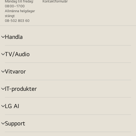
Måndag till fredag:
Kontaktformulär
08:00–17:00
Allmänna helgdagar
stängt
08-502 803 60
Handla
menyväxling
TV/Audio
menyväxling
Vitvaror
menyväxling
IT-produkter
menyväxling
LG AI
menyväxling
Support
menyväxling