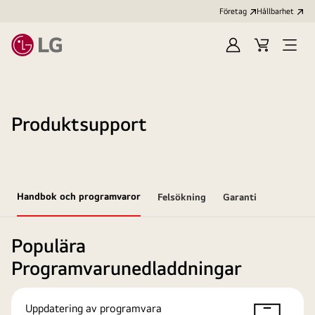
Företag
Hållbarhet
Logga
Kundvagn
Öppn
in
meny
Produktsupport
Handbok och programvaror
Felsökning
Garanti
Populära
Programvarunedladdningar
Uppdatering av programvara