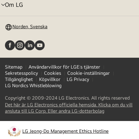
Om LG
menyväxling
Norden, Svenska
Sitemap
Användarvillkor för LGE:s tjänster
Sekretesspolicy
Cookies
Cookie-inställningar
Tillgänglighet
Köpvillkor
LG Privacy
LG Nordics Whistleblowing
Copyright © 2009-2024 LG Electronics. All rights reserved
Det här är LG Electronics officiella hemsida. Klicka om du vill
(
opens
ansluta till LG Corp. Eller andra LG-dotterbolag
in
a
new
LG Jeong-Do Management Ethics Hotline
(
opens
tab
)