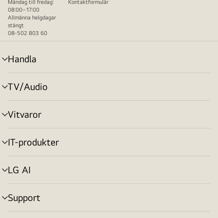
Måndag till fredag:
Kontaktformulär
08:00–17:00
Allmänna helgdagar
stängt
08-502 803 60
Handla
menyväxling
TV/Audio
menyväxling
Vitvaror
menyväxling
IT-produkter
menyväxling
LG AI
menyväxling
Support
menyväxling