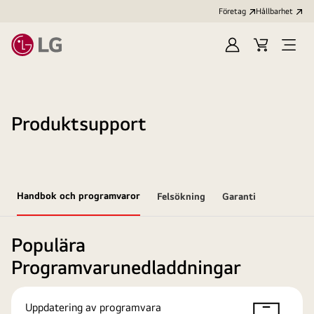
Företag
Hållbarhet
Logga
Kundvagn
Öppn
in
meny
Produktsupport
Handbok och programvaror
Felsökning
Garanti
Populära
Programvarunedladdningar
Uppdatering av programvara