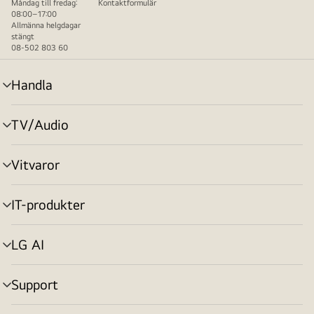
Måndag till fredag:
Kontaktformulär
08:00–17:00
Allmänna helgdagar
stängt
08-502 803 60
Handla
menyväxling
TV/Audio
menyväxling
Vitvaror
menyväxling
IT-produkter
menyväxling
LG AI
menyväxling
Support
menyväxling