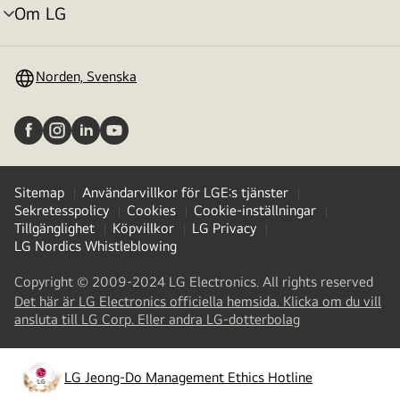
Om LG
menyväxling
Norden, Svenska
Sitemap
Användarvillkor för LGE:s tjänster
Sekretesspolicy
Cookies
Cookie-inställningar
Tillgänglighet
Köpvillkor
LG Privacy
LG Nordics Whistleblowing
Copyright © 2009-2024 LG Electronics. All rights reserved
Det här är LG Electronics officiella hemsida. Klicka om du vill
(
opens
ansluta till LG Corp. Eller andra LG-dotterbolag
in
a
new
LG Jeong-Do Management Ethics Hotline
(
opens
tab
)