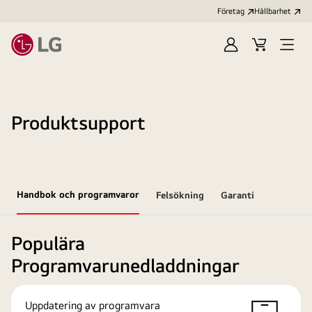
Företag
Hållbarhet
Logga
Kundvagn
Öppn
in
meny
Produktsupport
Handbok och programvaror
Felsökning
Garanti
Populära
Programvarunedladdningar
Uppdatering av programvara