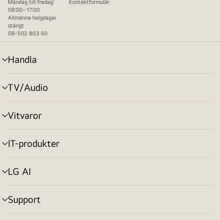
Måndag till fredag:
Kontaktformulär
08:00–17:00
Allmänna helgdagar
stängt
08-502 803 60
Handla
menyväxling
TV/Audio
menyväxling
Vitvaror
menyväxling
IT-produkter
menyväxling
LG AI
menyväxling
Support
menyväxling