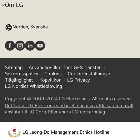
Om LG
menyväxling
Norden, Svenska
Sitemap
Användarvillkor för LGE:s tjänster
Sekretesspolicy
Cookies
Cookie-inställningar
Tillgänglighet
Köpvillkor
LG Privacy
LG Nordics Whistleblowing
Copyright © 2009-2024 LG Electronics. All rights reserved
Det här är LG Electronics officiella hemsida. Klicka om du vill
(
opens
ansluta till LG Corp. Eller andra LG-dotterbolag
in
a
new
LG Jeong-Do Management Ethics Hotline
(
opens
tab
)