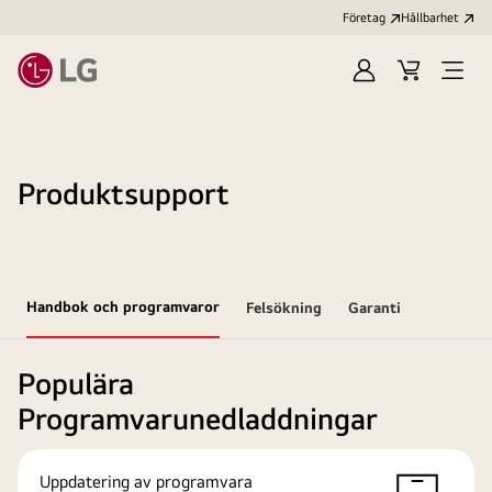
Företag
Hållbarhet
Logga
Kundvagn
Öppn
in
meny
Produktsupport
Handbok och programvaror
Felsökning
Garanti
Populära
Programvarunedladdningar
Uppdatering av programvara