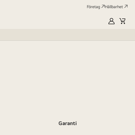
Företag
Hållbarhet
MyLG
Kundv
profile
Garanti