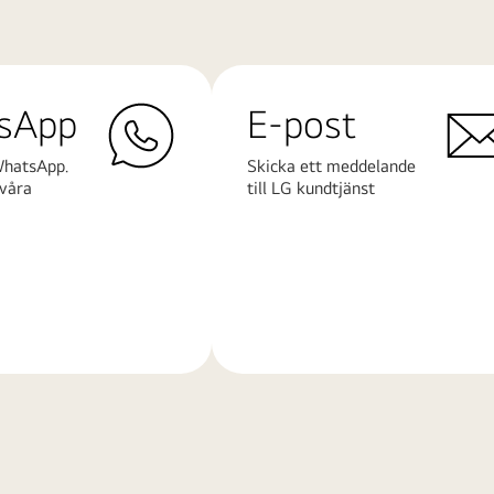
sApp
E-post
WhatsApp.
Skicka ett meddelande
våra
till LG kundtjänst
Läs
mer