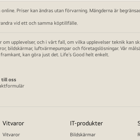
ch online. Priser kan ändras utan förvarning. Mängderna är begränsad
ndra vid ett och samma köptillfälle.
 om upplevelser, och i vårt fall, om vilka upplevelser teknik kan 
aror, bildskärmar, luftvärmepumpar och företagslösningar. Vår måls
framkant, kan göra just det. Life’s Good helt enkelt.
 till oss
aktformulär
Vitvaror
IT-produkter
Vitvaror
Bildskärmar
R