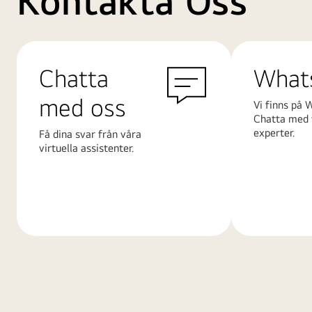
Kontakta Oss
Chatta
What
med oss
Vi finns på 
Chatta med 
experter.
Få dina svar från våra
virtuella assistenter.
Läs
Läs
mer
mer