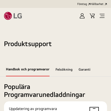
Företag
Hållbarhet
Logga
Kundvagn
Öppn
in
meny
Produktsupport
Handbok och programvaror
Felsökning
Garanti
Populära
Programvarunedladdningar
Uppdatering av programvara