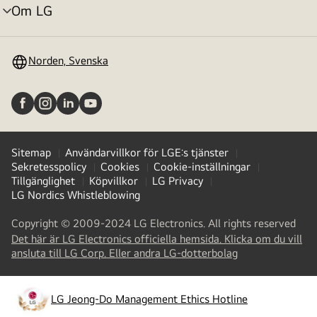
Om LG
menyväxling
Norden, Svenska
Sitemap
Användarvillkor för LGE:s tjänster
Sekretesspolicy
Cookies
Cookie-inställningar
Tillgänglighet
Köpvillkor
LG Privacy
LG Nordics Whistleblowing
Copyright © 2009-2024 LG Electronics. All rights reserved
Det här är LG Electronics officiella hemsida. Klicka om du vill
(
opens
ansluta till LG Corp. Eller andra LG-dotterbolag
in
a
new
LG Jeong-Do Management Ethics Hotline
(
opens
tab
)