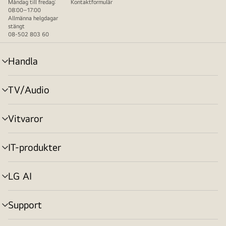
Måndag till fredag:
Kontaktformulär
08:00–17:00
Allmänna helgdagar
stängt
08-502 803 60
Handla
menyväxling
TV/Audio
menyväxling
Vitvaror
menyväxling
IT-produkter
menyväxling
LG AI
menyväxling
Support
menyväxling