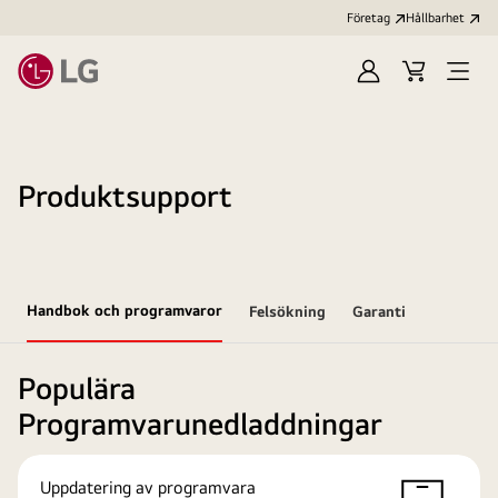
Företag
Hållbarhet
Logga
Kundvagn
Öppn
in
meny
Produktsupport
Handbok och programvaror
Felsökning
Garanti
Populära
Programvarunedladdningar
Uppdatering av programvara