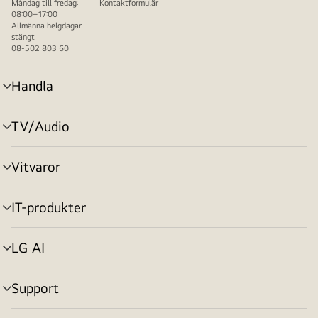
Måndag till fredag:
Kontaktformulär
08:00–17:00
Allmänna helgdagar
stängt
08-502 803 60
Handla
menyväxling
TV/Audio
menyväxling
Vitvaror
menyväxling
IT-produkter
menyväxling
LG AI
menyväxling
Support
menyväxling