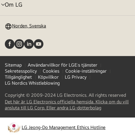
Om LG
menyväxling
Norden, Svenska
Sitemap
Användarvillkor för LGE:s tjänster
Sekretesspolicy
Cookies
Cookie-inställningar
Tillgänglighet
Köpvillkor
LG Privacy
LG Nordics Whistleblowing
Copyright © 2009-2024 LG Electronics. All rights reserved
Det här är LG Electronics officiella hemsida. Klicka om du vill
(
opens
ansluta till LG Corp. Eller andra LG-dotterbolag
in
a
new
LG Jeong-Do Management Ethics Hotline
(
opens
tab
)