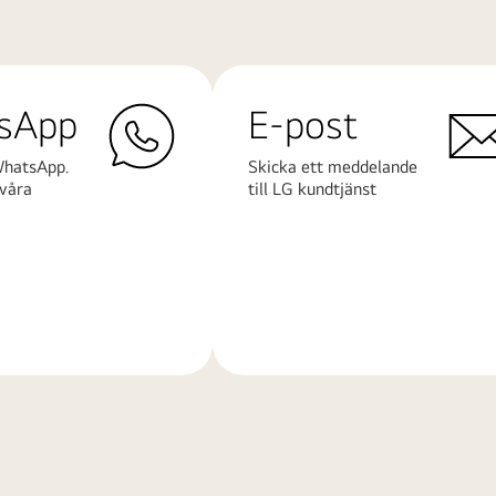
sApp
E-post
WhatsApp.
Skicka ett meddelande
våra
till LG kundtjänst
Läs
mer