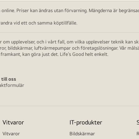
ch online. Priser kan ändras utan förvarning. Mängderna är begränsad
ndra vid ett och samma köptillfälle.
 om upplevelser, och i vårt fall, om vilka upplevelser teknik kan 
aror, bildskärmar, luftvärmepumpar och företagslösningar. Vår måls
framkant, kan göra just det. Life’s Good helt enkelt.
 till oss
aktformulär
Vitvaror
IT-produkter
Vitvaror
Bildskärmar
R