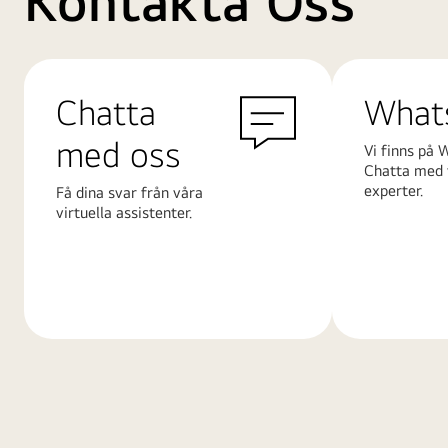
Kontakta Oss
Chatta
What
med oss
Vi finns på 
Chatta med 
experter.
Få dina svar från våra
virtuella assistenter.
Läs
Läs
mer
mer