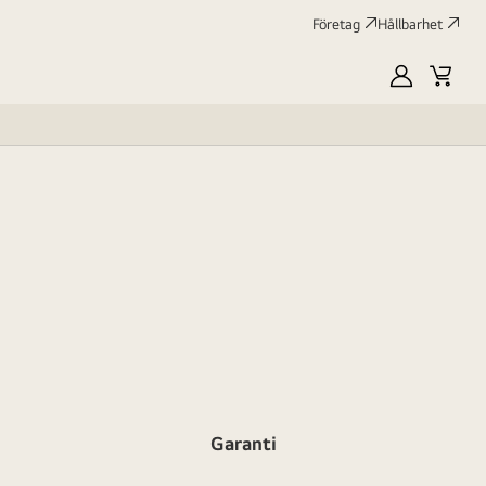
Företag
Hållbarhet
MyLG
Kundv
profile
Garanti