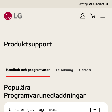
Företag
Hållbarhet
Logga
Kundvagn
Öppn
in
meny
Produktsupport
Handbok och programvaror
Felsökning
Garanti
Populära
Programvarunedladdningar
Uppdatering av programvara