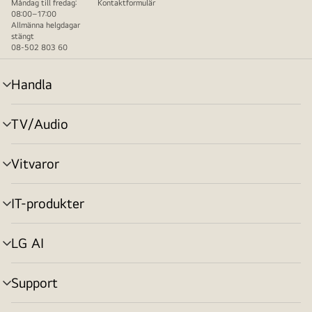
Måndag till fredag:
Kontaktformulär
08:00–17:00
Allmänna helgdagar
stängt
08-502 803 60
Handla
menyväxling
TV/Audio
menyväxling
Vitvaror
menyväxling
IT-produkter
menyväxling
LG AI
menyväxling
Support
menyväxling