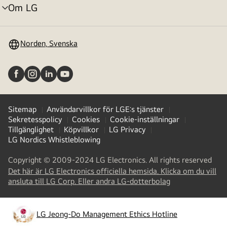
Om LG
menyväxling
Norden, Svenska
Sitemap
Användarvillkor för LGE:s tjänster
Sekretesspolicy
Cookies
Cookie-inställningar
Tillgänglighet
Köpvillkor
LG Privacy
LG Nordics Whistleblowing
Copyright © 2009-2024 LG Electronics. All rights reserved
Det här är LG Electronics officiella hemsida. Klicka om du vill
(
opens
ansluta till LG Corp. Eller andra LG-dotterbolag
in
a
new
LG Jeong-Do Management Ethics Hotline
(
opens
tab
)