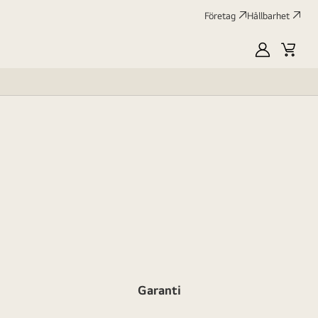
Företag
Hållbarhet
MyLG
Kundv
profile
Garanti