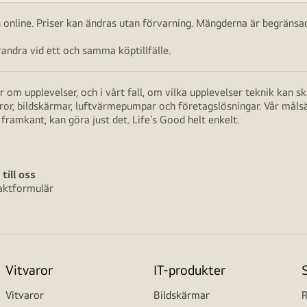
ch online. Priser kan ändras utan förvarning. Mängderna är begränsad
ndra vid ett och samma köptillfälle.
 om upplevelser, och i vårt fall, om vilka upplevelser teknik kan 
aror, bildskärmar, luftvärmepumpar och företagslösningar. Vår måls
framkant, kan göra just det. Life’s Good helt enkelt.
 till oss
aktformulär
Vitvaror
IT-produkter
Vitvaror
Bildskärmar
R