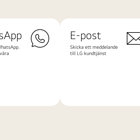
sApp
E-post
WhatsApp.
Skicka ett meddelande
våra
till LG kundtjänst
Läs
mer