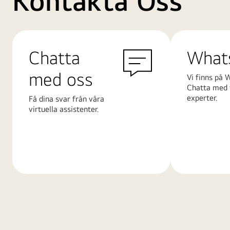
Kontakta Oss
Chatta
What
med oss
Vi finns på 
Chatta med 
experter.
Få dina svar från våra
virtuella assistenter.
Läs
Läs
mer
mer