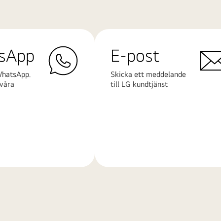
sApp
E-post
WhatsApp.
Skicka ett meddelande
våra
till LG kundtjänst
Läs
mer