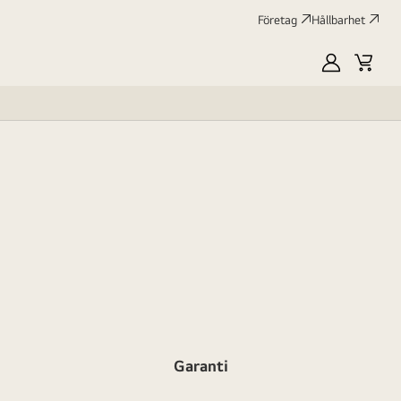
Företag
Hållbarhet
MyLG
Kundv
profile
Garanti