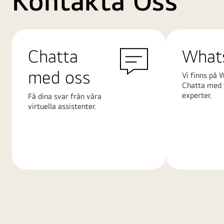
Kontakta Oss
Chatta
What
med oss
Vi finns på 
Chatta med 
experter.
Få dina svar från våra
virtuella assistenter.
Läs
Läs
mer
mer