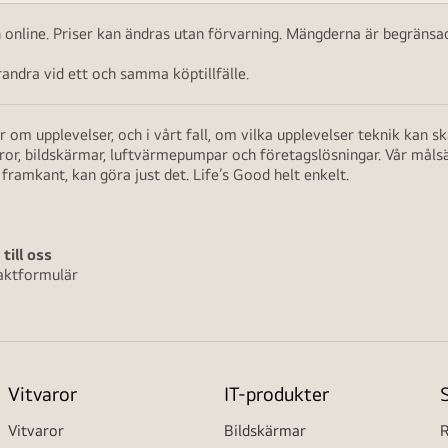
ch online. Priser kan ändras utan förvarning. Mängderna är begränsad
ndra vid ett och samma köptillfälle.
 om upplevelser, och i vårt fall, om vilka upplevelser teknik kan 
aror, bildskärmar, luftvärmepumpar och företagslösningar. Vår måls
framkant, kan göra just det. Life’s Good helt enkelt.
 till oss
aktformulär
Vitvaror
IT-produkter
Vitvaror
Bildskärmar
R