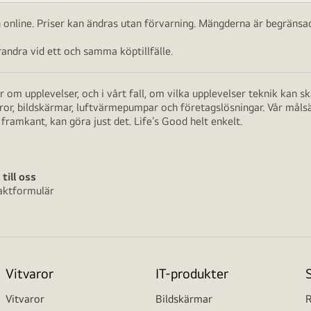
ch online. Priser kan ändras utan förvarning. Mängderna är begränsad
ndra vid ett och samma köptillfälle.
 om upplevelser, och i vårt fall, om vilka upplevelser teknik kan 
aror, bildskärmar, luftvärmepumpar och företagslösningar. Vår måls
framkant, kan göra just det. Life’s Good helt enkelt.
 till oss
aktformulär
Vitvaror
IT-produkter
Vitvaror
Bildskärmar
R