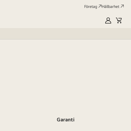
Företag
Hållbarhet
MyLG
Kundv
profile
Garanti