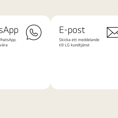
sApp
E-post
WhatsApp.
Skicka ett meddelande
våra
till LG kundtjänst
Läs
mer