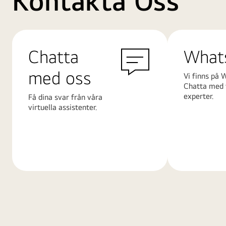
Kontakta Oss
Chatta
What
med oss
Vi finns på 
Chatta med 
experter.
Få dina svar från våra
virtuella assistenter.
Läs
Läs
mer
mer