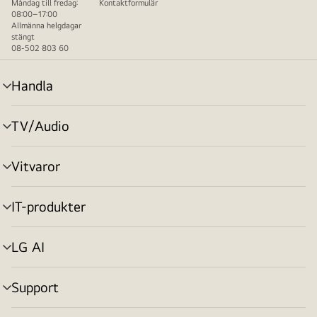
Måndag till fredag:
Kontaktformulär
08:00–17:00
Allmänna helgdagar
stängt
08-502 803 60
Handla
menyväxling
TV/Audio
menyväxling
Vitvaror
menyväxling
IT-produkter
menyväxling
LG AI
menyväxling
Support
menyväxling