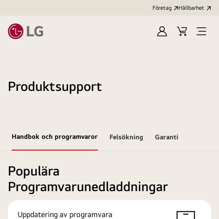
Företag
Hållbarhet
Logga
Kundvagn
Öppn
in
meny
Produktsupport
Handbok och programvaror
Felsökning
Garanti
Populära
Programvarunedladdningar
Uppdatering av programvara