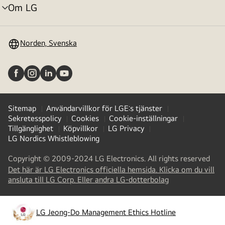
Om LG
menyväxling
Norden, Svenska
Sitemap
Användarvillkor för LGE:s tjänster
Sekretesspolicy
Cookies
Cookie-inställningar
Tillgänglighet
Köpvillkor
LG Privacy
LG Nordics Whistleblowing
Copyright © 2009-2024 LG Electronics. All rights reserved
Det här är LG Electronics officiella hemsida. Klicka om du vill
(
opens
ansluta till LG Corp. Eller andra LG-dotterbolag
in
a
new
LG Jeong-Do Management Ethics Hotline
(
opens
tab
)