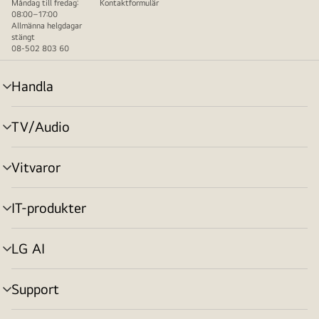
Måndag till fredag:
Kontaktformulär
08:00–17:00
Allmänna helgdagar
stängt
08-502 803 60
Handla
menyväxling
TV/Audio
menyväxling
Vitvaror
menyväxling
IT-produkter
menyväxling
LG AI
menyväxling
Support
menyväxling