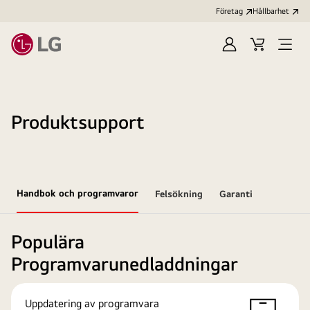
Företag
Hållbarhet
Logga
Kundvagn
Öppn
in
meny
Produktsupport
Handbok och programvaror
Felsökning
Garanti
Populära
Programvarunedladdningar
Uppdatering av programvara