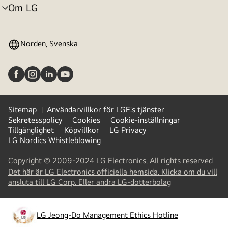
Om LG
menyväxling
Norden, Svenska
Sitemap
Användarvillkor för LGE:s tjänster
Sekretesspolicy
Cookies
Cookie-inställningar
Tillgänglighet
Köpvillkor
LG Privacy
LG Nordics Whistleblowing
Copyright © 2009-2024 LG Electronics. All rights reserved
Det här är LG Electronics officiella hemsida. Klicka om du vill
(
opens
ansluta till LG Corp. Eller andra LG-dotterbolag
in
a
new
LG Jeong-Do Management Ethics Hotline
(
opens
tab
)