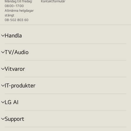
Måndag till fredag:
Kontaktformulär
08:00–17:00
Allmänna helgdagar
stängt
08-502 803 60
Handla
menyväxling
TV/Audio
menyväxling
Vitvaror
menyväxling
IT-produkter
menyväxling
LG AI
menyväxling
Support
menyväxling