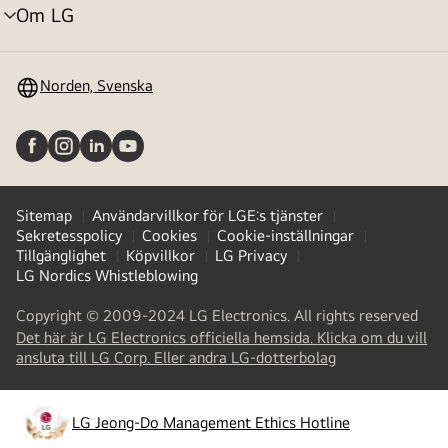
Om LG
menyväxling
Norden, Svenska
Sitemap
Användarvillkor för LGE:s tjänster
Sekretesspolicy
Cookies
Cookie-inställningar
Tillgänglighet
Köpvillkor
LG Privacy
LG Nordics Whistleblowing
Copyright © 2009-2024 LG Electronics. All rights reserved
Det här är LG Electronics officiella hemsida. Klicka om du vill
(
opens
ansluta till LG Corp. Eller andra LG-dotterbolag
in
a
new
LG Jeong-Do Management Ethics Hotline
(
opens
tab
)