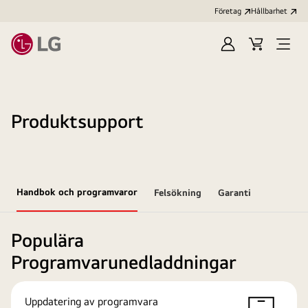
Företag
Hållbarhet
Logga
Kundvagn
Öppn
in
meny
Produktsupport
Handbok och programvaror
Felsökning
Garanti
Populära
Programvarunedladdningar
Uppdatering av programvara