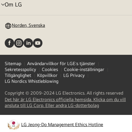
Om LG
menyväxling
Norden, Svenska
Sitemap
Användarvillkor för LGE:s tjänster
Sekretesspolicy
Cookies
Cookie-inställningar
Tillgänglighet
Köpvillkor
LG Privacy
LG Nordics Whistleblowing
Copyright © 2009-2024 LG Electronics. All rights reserved
Det här är LG Electronics officiella hemsida. Klicka om du vill
(
opens
ansluta till LG Corp. Eller andra LG-dotterbolag
in
a
new
LG Jeong-Do Management Ethics Hotline
(
opens
tab
)