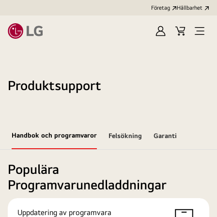
Företag
Hållbarhet
Logga
Kundvagn
Öppn
in
meny
Produktsupport
Handbok och programvaror
Felsökning
Garanti
Populära
Programvarunedladdningar
Uppdatering av programvara