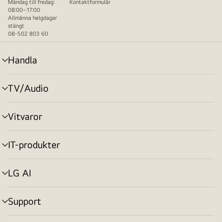
Måndag till fredag:
Kontaktformulär
08:00–17:00
Allmänna helgdagar
stängt
08-502 803 60
Handla
menyväxling
TV/Audio
menyväxling
Vitvaror
menyväxling
IT-produkter
menyväxling
LG AI
menyväxling
Support
menyväxling