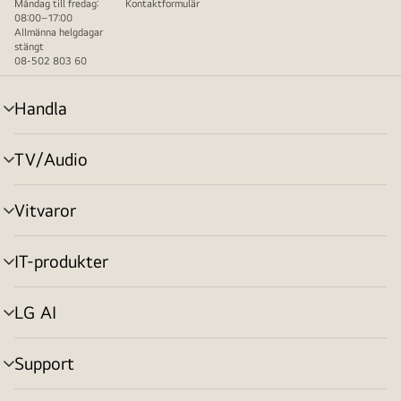
Måndag till fredag:
Kontaktformulär
08:00–17:00
Allmänna helgdagar
stängt
08-502 803 60
Handla
menyväxling
TV/Audio
menyväxling
Vitvaror
menyväxling
IT-produkter
menyväxling
LG AI
menyväxling
Support
menyväxling