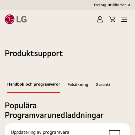
Företag
Hållbarhet
Logga
Kundvagn
Öppn
in
meny
Produktsupport
Handbok och programvaror
Felsökning
Garanti
Populära
Programvarunedladdningar
Uppdatering av programvara