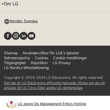
Om LG
menyväxling
Norden, Svenska
Sitemap
Användarvillkor för LGE:s tjänster
Sekretesspolicy
Cookies
Cookie-inställningar
Tillgänglighet
Köpvillkor
LG Privacy
LG Nordics Whistleblowing
Copyright © 2009-2024 LG Electronics. All rights reserved
Det här är LG Electronics officiella hemsida. Klicka om du vill
(
opens
ansluta till LG Corp. Eller andra LG-dotterbolag
in
a
new
LG Jeong-Do Management Ethics Hotline
(
opens
tab
)