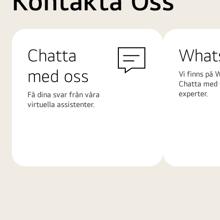
Kontakta Oss
Chatta
What
med oss
Vi finns på 
Chatta med 
experter.
Få dina svar från våra
virtuella assistenter.
Läs
Läs
mer
mer