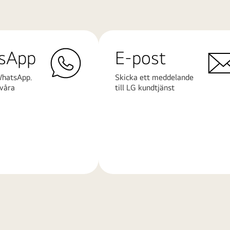
sApp
E-post
WhatsApp.
Skicka ett meddelande
våra
till LG kundtjänst
Läs
mer