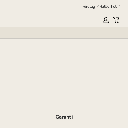
Företag
Hållbarhet
MyLG
Kundv
profile
Garanti