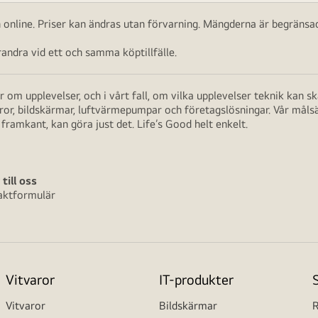
ch online. Priser kan ändras utan förvarning. Mängderna är begränsad
ndra vid ett och samma köptillfälle.
 om upplevelser, och i vårt fall, om vilka upplevelser teknik kan 
aror, bildskärmar, luftvärmepumpar och företagslösningar. Vår måls
framkant, kan göra just det. Life’s Good helt enkelt.
 till oss
aktformulär
Vitvaror
IT-produkter
Vitvaror
Bildskärmar
R