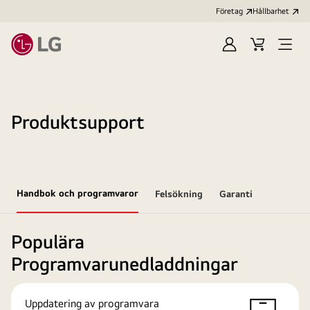
Företag
Hållbarhet
Logga
Kundvagn
Öppn
in
meny
Produktsupport
Handbok och programvaror
Felsökning
Garanti
Populära
Programvarunedladdningar
Uppdatering av programvara