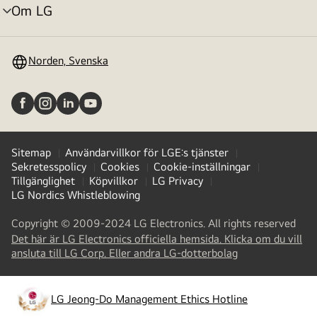
Om LG
menyväxling
Norden, Svenska
Sitemap
Användarvillkor för LGE:s tjänster
Sekretesspolicy
Cookies
Cookie-inställningar
Tillgänglighet
Köpvillkor
LG Privacy
LG Nordics Whistleblowing
Copyright © 2009-2024 LG Electronics. All rights reserved
Det här är LG Electronics officiella hemsida. Klicka om du vill
(
opens
ansluta till LG Corp. Eller andra LG-dotterbolag
in
a
new
LG Jeong-Do Management Ethics Hotline
(
opens
tab
)