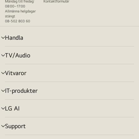
Måndag till fredag:
Kontaktformulär
08:00–17:00
Allmänna helgdagar
stängt
08-502 803 60
Handla
menyväxling
TV/Audio
menyväxling
Vitvaror
menyväxling
IT-produkter
menyväxling
LG AI
menyväxling
Support
menyväxling