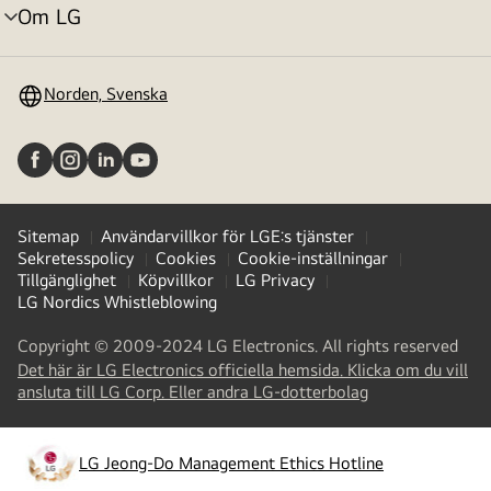
Om LG
menyväxling
Norden, Svenska
Sitemap
Användarvillkor för LGE:s tjänster
Sekretesspolicy
Cookies
Cookie-inställningar
Tillgänglighet
Köpvillkor
LG Privacy
LG Nordics Whistleblowing
Copyright © 2009-2024 LG Electronics. All rights reserved
Det här är LG Electronics officiella hemsida. Klicka om du vill
(
opens
ansluta till LG Corp. Eller andra LG-dotterbolag
in
a
new
LG Jeong-Do Management Ethics Hotline
(
opens
tab
)