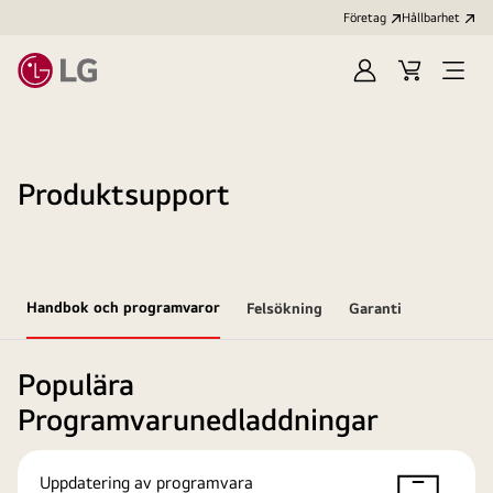
Företag
Hållbarhet
Logga
Kundvagn
Öppn
in
meny
Produktsupport
Handbok och programvaror
Felsökning
Garanti
Populära
Programvarunedladdningar
Uppdatering av programvara