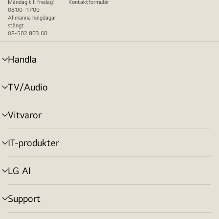
Måndag till fredag:
Kontaktformulär
08:00–17:00
Allmänna helgdagar
stängt
08-502 803 60
Handla
menyväxling
TV/Audio
menyväxling
Vitvaror
menyväxling
IT-produkter
menyväxling
LG AI
menyväxling
Support
menyväxling