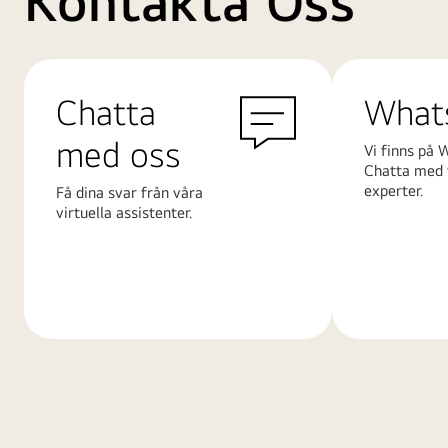
Kontakta Oss
Chatta
What
med oss
Vi finns på 
Chatta med 
experter.
Få dina svar från våra
virtuella assistenter.
Läs
Läs
mer
mer