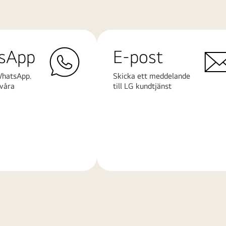
sApp
E-post
WhatsApp.
Skicka ett meddelande
våra
till LG kundtjänst
Läs
mer