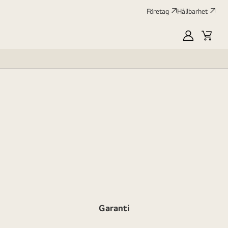
Företag
Hållbarhet
MyLG
Kundv
profile
Garanti