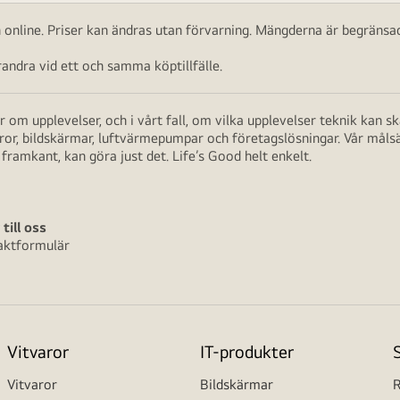
ch online. Priser kan ändras utan förvarning. Mängderna är begränsad
ndra vid ett och samma köptillfälle.
 om upplevelser, och i vårt fall, om vilka upplevelser teknik kan 
aror, bildskärmar, luftvärmepumpar och företagslösningar. Vår måls
framkant, kan göra just det. Life’s Good helt enkelt.
 till oss
aktformulär
Vitvaror
IT-produkter
Vitvaror
Bildskärmar
R