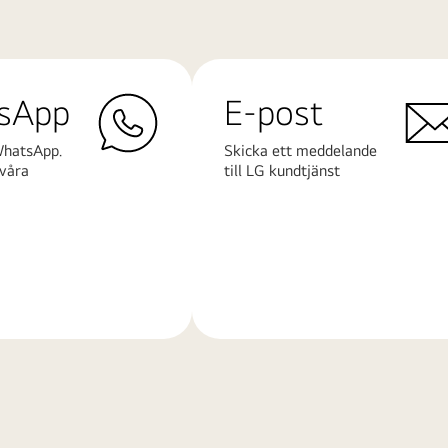
sApp
E-post
WhatsApp.
Skicka ett meddelande
våra
till LG kundtjänst
Läs
mer