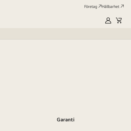
Företag
Hållbarhet
MyLG
Kundv
profile
Garanti