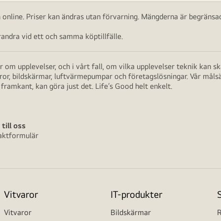
ch online. Priser kan ändras utan förvarning. Mängderna är begränsad
ndra vid ett och samma köptillfälle.
 om upplevelser, och i vårt fall, om vilka upplevelser teknik kan 
aror, bildskärmar, luftvärmepumpar och företagslösningar. Vår måls
framkant, kan göra just det. Life’s Good helt enkelt.
 till oss
aktformulär
Vitvaror
IT-produkter
Vitvaror
Bildskärmar
R