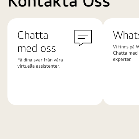
Kontakta Oss
Chatta
What
med oss
Vi finns på 
Chatta med 
experter.
Få dina svar från våra
virtuella assistenter.
Läs
Läs
mer
mer