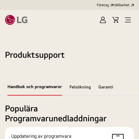
Företag
Hållbarhet
Logga
Kundvagn
Öppn
in
meny
Produktsupport
Handbok och programvaror
Felsökning
Garanti
Populära
Programvarunedladdningar
Uppdatering av programvara