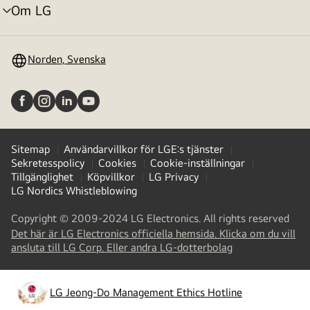
Om LG
menyväxling
Norden, Svenska
Sitemap
Användarvillkor för LGE:s tjänster
Sekretesspolicy
Cookies
Cookie-inställningar
Tillgänglighet
Köpvillkor
LG Privacy
LG Nordics Whistleblowing
Copyright © 2009-2024 LG Electronics. All rights reserved
Det här är LG Electronics officiella hemsida. Klicka om du vill
(
opens
ansluta till LG Corp. Eller andra LG-dotterbolag
in
a
new
LG Jeong-Do Management Ethics Hotline
(
opens
tab
)