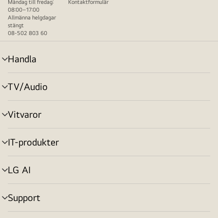
Måndag till fredag:
Kontaktformulär
08:00–17:00
Allmänna helgdagar
stängt
08-502 803 60
Handla
menyväxling
TV/Audio
menyväxling
Vitvaror
menyväxling
IT-produkter
menyväxling
LG AI
menyväxling
Support
menyväxling