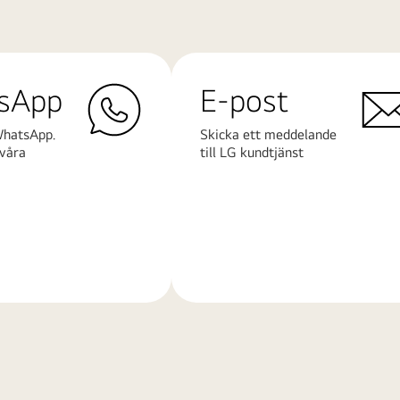
sApp
E-post
WhatsApp.
Skicka ett meddelande
våra
till LG kundtjänst
Läs
mer