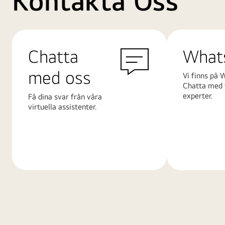
Kontakta Oss
Chatta
What
med oss
Vi finns på 
Chatta med 
experter.
Få dina svar från våra
virtuella assistenter.
Läs
Läs
mer
mer