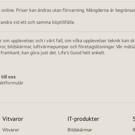
ch online. Priser kan ändras utan förvarning. Mängderna är begränsad
ndra vid ett och samma köptillfälle.
 om upplevelser, och i vårt fall, om vilka upplevelser teknik kan 
aror, bildskärmar, luftvärmepumpar och företagslösningar. Vår måls
framkant, kan göra just det. Life’s Good helt enkelt.
 till oss
aktformulär
Vitvaror
IT-produkter
Vitvaror
Bildskärmar
R