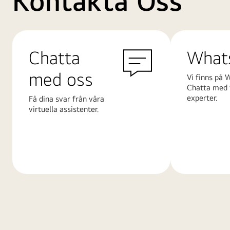
Kontakta Oss
Chatta
What
med oss
Vi finns på 
Chatta med 
experter.
Få dina svar från våra
virtuella assistenter.
Läs
Läs
mer
mer