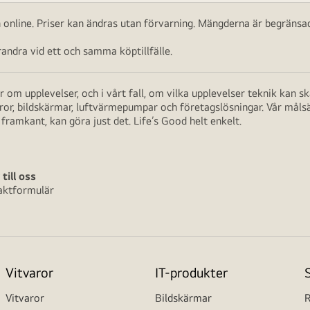
ch online. Priser kan ändras utan förvarning. Mängderna är begränsad
ndra vid ett och samma köptillfälle.
 om upplevelser, och i vårt fall, om vilka upplevelser teknik kan 
aror, bildskärmar, luftvärmepumpar och företagslösningar. Vår måls
framkant, kan göra just det. Life’s Good helt enkelt.
 till oss
aktformulär
Vitvaror
IT-produkter
Vitvaror
Bildskärmar
R