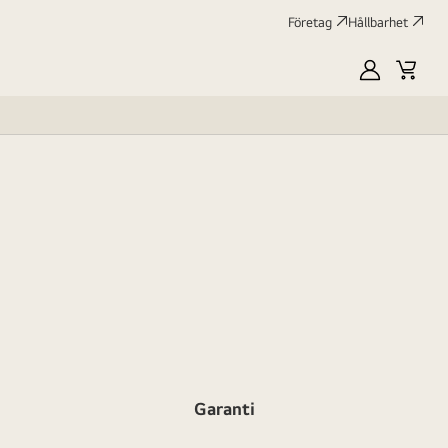
Företag
Hållbarhet
MyLG
Kundv
profile
Garanti