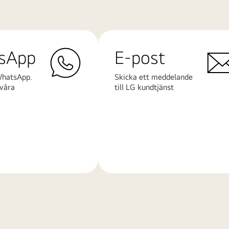
sApp
E-post
WhatsApp.
Skicka ett meddelande
våra
till LG kundtjänst
Läs
mer