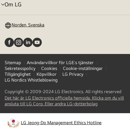
Om LG
menyväxling
Norden, Svenska
Sitemap
Användarvillkor för LGE:s tjänster
Sekretesspolicy
Cookies
Cookie-inställningar
Tillgänglighet
Köpvillkor
LG Privacy
LG Nordics Whistleblowing
Copyright © 2009-2024 LG Electronics. All rights reserved
Det här är LG Electronics officiella hemsida. Klicka om du vill
(
opens
ansluta till LG Corp. Eller andra LG-dotterbolag
in
a
new
LG Jeong-Do Management Ethics Hotline
(
opens
tab
)