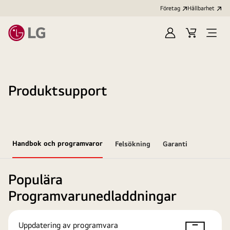
Företag
Hållbarhet
Logga
Kundvagn
Öppn
in
meny
Produktsupport
Handbok och programvaror
Felsökning
Garanti
Populära
Programvarunedladdningar
Uppdatering av programvara