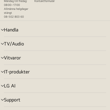
Måndag till fredag:
Kontaktformulär
08:00–17:00
Allmänna helgdagar
stängt
08-502 803 60
Handla
menyväxling
TV/Audio
menyväxling
Vitvaror
menyväxling
IT-produkter
menyväxling
LG AI
menyväxling
Support
menyväxling