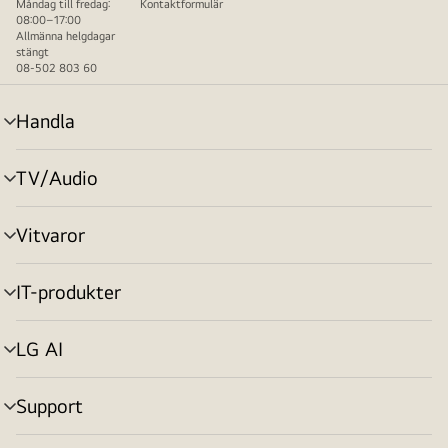
Måndag till fredag:
Kontaktformulär
08:00–17:00
Allmänna helgdagar
stängt
08-502 803 60
Handla
menyväxling
TV/Audio
menyväxling
Vitvaror
menyväxling
IT-produkter
menyväxling
LG AI
menyväxling
Support
menyväxling