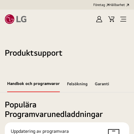
Företag
Hållbarhet
Logga
Kundvagn
Öppn
in
meny
Produktsupport
Handbok och programvaror
Felsökning
Garanti
Populära
Programvarunedladdningar
Uppdatering av programvara