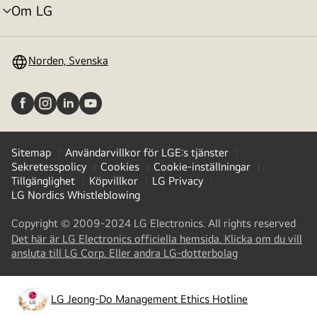
Om LG
menyväxling
Norden, Svenska
Sitemap
Användarvillkor för LGE:s tjänster
Sekretesspolicy
Cookies
Cookie-inställningar
Tillgänglighet
Köpvillkor
LG Privacy
LG Nordics Whistleblowing
Copyright © 2009-2024 LG Electronics. All rights reserved
Det här är LG Electronics officiella hemsida. Klicka om du vill
(
opens
ansluta till LG Corp. Eller andra LG-dotterbolag
in
a
new
LG Jeong-Do Management Ethics Hotline
(
opens
tab
)