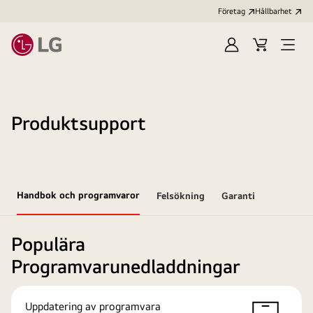
Företag
Hållbarhet
Logga
Kundvagn
Öppn
in
meny
Produktsupport
Handbok och programvaror
Felsökning
Garanti
Populära
Programvarunedladdningar
Uppdatering av programvara