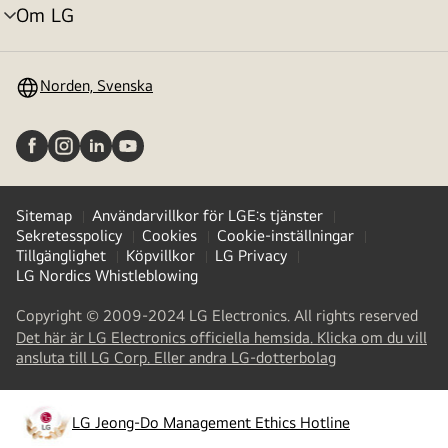
Om LG
menyväxling
Norden, Svenska
Sitemap
Användarvillkor för LGE:s tjänster
Sekretesspolicy
Cookies
Cookie-inställningar
Tillgänglighet
Köpvillkor
LG Privacy
LG Nordics Whistleblowing
Copyright © 2009-2024 LG Electronics. All rights reserved
Det här är LG Electronics officiella hemsida. Klicka om du vill
(
opens
ansluta till LG Corp. Eller andra LG-dotterbolag
in
a
new
LG Jeong-Do Management Ethics Hotline
(
opens
tab
)