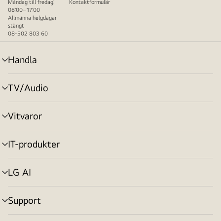
Måndag till fredag:
Kontaktformulär
08:00–17:00
Allmänna helgdagar
stängt
08-502 803 60
Handla
menyväxling
TV/Audio
menyväxling
Vitvaror
menyväxling
IT-produkter
menyväxling
LG AI
menyväxling
Support
menyväxling