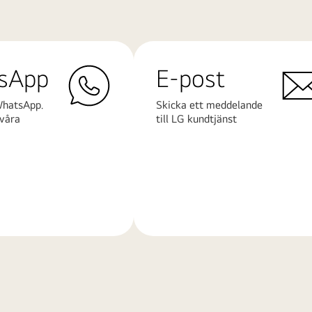
sApp
E-post
WhatsApp.
Skicka ett meddelande
våra
till LG kundtjänst
Läs
mer