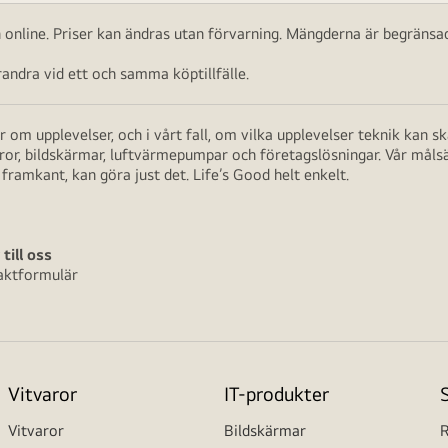
ch online. Priser kan ändras utan förvarning. Mängderna är begränsad
ndra vid ett och samma köptillfälle.
 om upplevelser, och i vårt fall, om vilka upplevelser teknik kan 
aror, bildskärmar, luftvärmepumpar och företagslösningar. Vår måls
framkant, kan göra just det. Life’s Good helt enkelt.
 till oss
aktformulär
Vitvaror
IT-produkter
Vitvaror
Bildskärmar
R