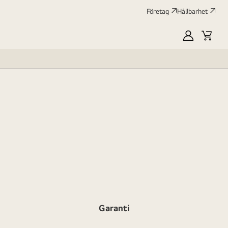
Företag
Hållbarhet
MyLG
Kundv
profile
Garanti