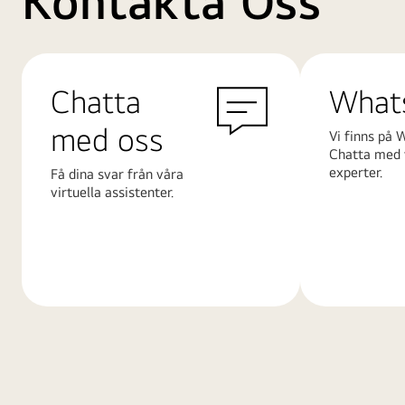
Kontakta Oss
Chatta
What
med oss
Vi finns på 
Chatta med 
experter.
Få dina svar från våra
virtuella assistenter.
Läs
Läs
mer
mer