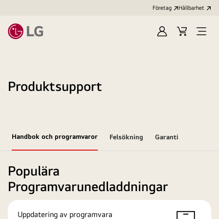
Företag
Hållbarhet
Logga
Kundvagn
Öppn
in
meny
Produktsupport
Handbok och programvaror
Felsökning
Garanti
Populära
Programvarunedladdningar
Uppdatering av programvara