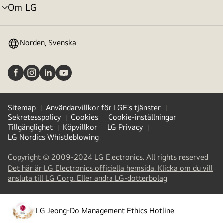
Om LG
menyväxling
Norden, Svenska
Sitemap
Användarvillkor för LGE:s tjänster
Sekretesspolicy
Cookies
Cookie-inställningar
Tillgänglighet
Köpvillkor
LG Privacy
LG Nordics Whistleblowing
Copyright © 2009-2024 LG Electronics. All rights reserved
Det här är LG Electronics officiella hemsida. Klicka om du vill
(
opens
ansluta till LG Corp. Eller andra LG-dotterbolag
in
a
new
LG Jeong-Do Management Ethics Hotline
(
opens
tab
)