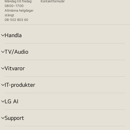
Måndag till fredag:
Kontaktformulär
08:00–17:00
Allmänna helgdagar
stängt
08-502 803 60
Handla
menyväxling
TV/Audio
menyväxling
Vitvaror
menyväxling
IT-produkter
menyväxling
LG AI
menyväxling
Support
menyväxling