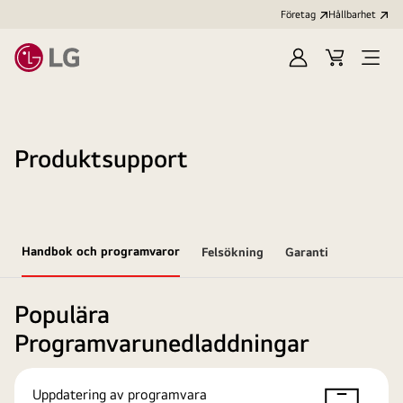
Företag
Hållbarhet
Logga
Kundvagn
Öppn
in
meny
Produktsupport
Handbok och programvaror
Felsökning
Garanti
Populära
Programvarunedladdningar
Uppdatering av programvara