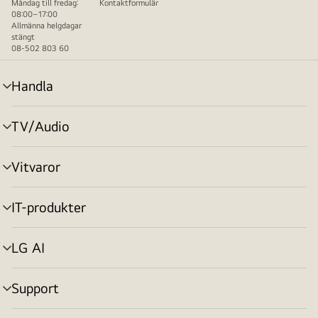
Måndag till fredag:
Kontaktformulär
08:00–17:00
Allmänna helgdagar
stängt
08-502 803 60
Handla
menyväxling
TV/Audio
menyväxling
Vitvaror
menyväxling
IT-produkter
menyväxling
LG AI
menyväxling
Support
menyväxling