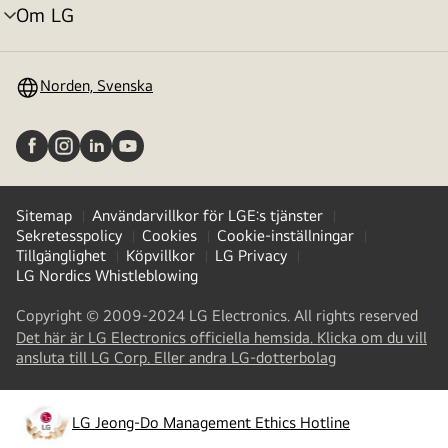
Om LG
menyväxling
Norden, Svenska
Sitemap
Användarvillkor för LGE:s tjänster
Sekretesspolicy
Cookies
Cookie-inställningar
Tillgänglighet
Köpvillkor
LG Privacy
LG Nordics Whistleblowing
Copyright © 2009-2024 LG Electronics. All rights reserved
Det här är LG Electronics officiella hemsida. Klicka om du vill
(
opens
ansluta till LG Corp. Eller andra LG-dotterbolag
in
a
new
LG Jeong-Do Management Ethics Hotline
(
opens
tab
)