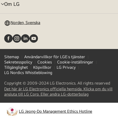
Om LG
menyväxling
Norden, Svenska
Sitemap
Användarvillkor för LGE:s tjänster
Sekretesspolicy
Cookies
Cookie-inställningar
Tillgänglighet
Köpvillkor
LG Privacy
LG Nordics Whistleblowing
Copyright © 2009-2024 LG Electronics. All rights reserved
Det här är LG Electronics officiella hemsida. Klicka om du vill
(
opens
ansluta till LG Corp. Eller andra LG-dotterbolag
in
a
new
LG Jeong-Do Management Ethics Hotline
(
opens
tab
)