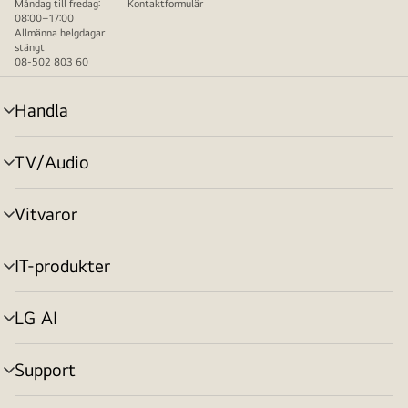
Måndag till fredag:
Kontaktformulär
08:00–17:00
Allmänna helgdagar
stängt
08-502 803 60
Handla
menyväxling
TV/Audio
menyväxling
Vitvaror
menyväxling
IT-produkter
menyväxling
LG AI
menyväxling
Support
menyväxling