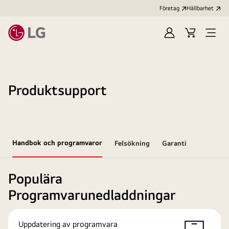
Företag
Hållbarhet
Logga
Kundvagn
Öppn
in
meny
Produktsupport
Handbok och programvaror
Felsökning
Garanti
Populära
Programvarunedladdningar
Uppdatering av programvara