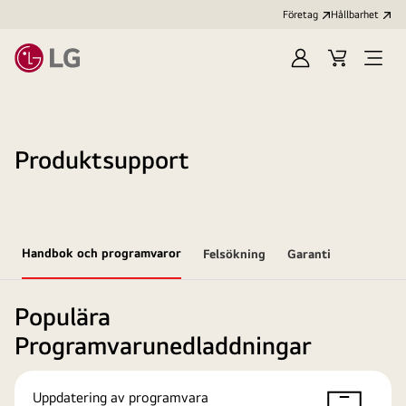
Företag
Hållbarhet
Logga
Kundvagn
Öppn
in
meny
Produktsupport
Handbok och programvaror
Felsökning
Garanti
Populära
Programvarunedladdningar
Uppdatering av programvara