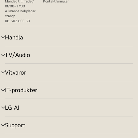
Måndag till fredag:
Kontaktformulär
08:00–17:00
Allmänna helgdagar
stängt
08-502 803 60
Handla
menyväxling
TV/Audio
menyväxling
Vitvaror
menyväxling
IT-produkter
menyväxling
LG AI
menyväxling
Support
menyväxling