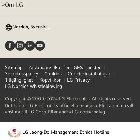
Om LG
menyväxling
Norden, Svenska
Sitemap
Användarvillkor för LGE:s tjänster
Sekretesspolicy
Cookies
Cookie-inställningar
Tillgänglighet
Köpvillkor
LG Privacy
LG Nordics Whistleblowing
Copyright © 2009-2024 LG Electronics. All rights reserved
Det här är LG Electronics officiella hemsida. Klicka om du vill
(
opens
ansluta till LG Corp. Eller andra LG-dotterbolag
in
a
new
LG Jeong-Do Management Ethics Hotline
(
opens
tab
)