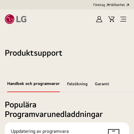
Företag
Hållbarhet
Logga
Kundvagn
Öppn
in
meny
Produktsupport
Handbok och programvaror
Felsökning
Garanti
Populära
Programvarunedladdningar
Uppdatering av programvara