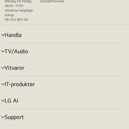
Måndag till fredag:
Kontaktformulär
08:00–17:00
Allmänna helgdagar
stängt
08-502 803 60
Handla
menyväxling
TV/Audio
menyväxling
Vitvaror
menyväxling
IT-produkter
menyväxling
LG AI
menyväxling
Support
menyväxling