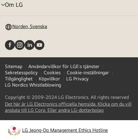
Om LG
menyväxling
Norden, Svenska
Sitemap
Användarvillkor för LGE:s tjänster
Sekretesspolicy
Cookies
Cookie-inställningar
Tillgänglighet
Köpvillkor
LG Privacy
LG Nordics Whistleblowing
Copyright © 2009-2024 LG Electronics. All rights reserved
Det här är LG Electronics officiella hemsida. Klicka om du vill
(
opens
ansluta till LG Corp. Eller andra LG-dotterbolag
in
a
new
LG Jeong-Do Management Ethics Hotline
(
opens
tab
)