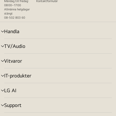
Måndag till fredag:
Kontaktformulär
08:00–17:00
Allmänna helgdagar
stängt
08-502 803 60
Handla
menyväxling
TV/Audio
menyväxling
Vitvaror
menyväxling
IT-produkter
menyväxling
LG AI
menyväxling
Support
menyväxling