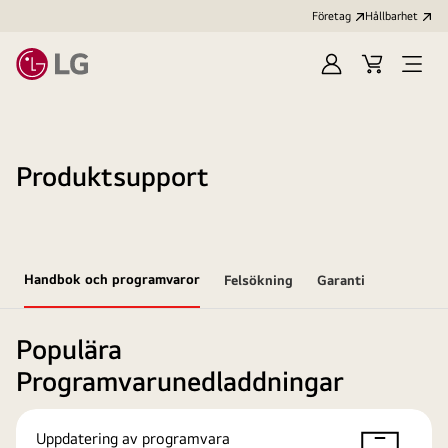
Företag
Hållbarhet
Logga
Kundvagn
Öppn
in
meny
Produktsupport
Handbok och programvaror
Felsökning
Garanti
Populära
Programvarunedladdningar
Uppdatering av programvara