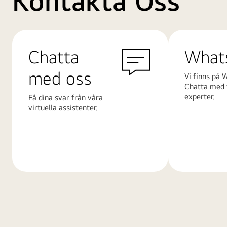
Kontakta Oss
Chatta
What
med oss
Vi finns på 
Chatta med 
experter.
Få dina svar från våra
virtuella assistenter.
Läs
Läs
mer
mer