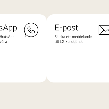
sApp
E-post
WhatsApp.
Skicka ett meddelande
våra
till LG kundtjänst
Läs
mer