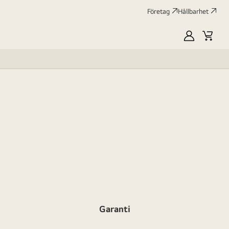
Företag
Hållbarhet
MyLG
Kundv
profile
Garanti