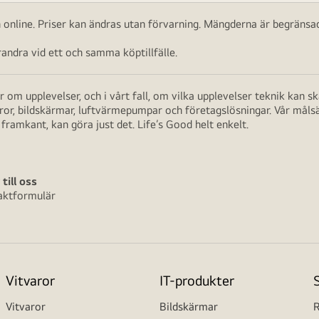
ch online. Priser kan ändras utan förvarning. Mängderna är begränsad
ndra vid ett och samma köptillfälle.
 om upplevelser, och i vårt fall, om vilka upplevelser teknik kan 
aror, bildskärmar, luftvärmepumpar och företagslösningar. Vår måls
framkant, kan göra just det. Life’s Good helt enkelt.
 till oss
aktformulär
Vitvaror
IT-produkter
Vitvaror
Bildskärmar
R